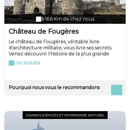
à 16.6 Km de chez nous
Château de Fougères
Le château de Fougères, véritable livre
d'architecture militaire, vous livre ses secrets.
Venez découvrir l'histoire de la plus grande
forteresse médiévale d'Europe, qui défendit le
Lire la suite
Duché de Bretagne de l'an 1000 à 1500. Au
tournant de l'An Mil, le premier château de
Fougères est construit pour assurer la défense
de la partie nord-est de la zone frontière du
Pourquoi nous vous le recommandons
Duché de Bretagne, les Marches de Bretagnes.
Cette forteresse primitive, installée au carrefour
d'importantes routes commerciales, a pour
objectif principal de surveiller les puissants
voisins et d'empêcher leurs incursions en terres
GRANDS ESPACES ET PATRIMOINE NATUREL
bretonnes. Au nord, la Normandie appartient
aux rois d'Angleterre, avides d'expansions